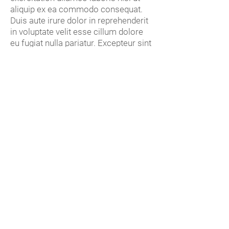
aliquip ex ea commodo consequat.
Duis aute irure dolor in reprehenderit
in voluptate velit esse cillum dolore
eu fugiat nulla pariatur. Excepteur sint
occaecat cupidatat non proident, sunt
in culpa qui officia deserunt mollit
anim id est laborum."
CONTACT
SUBSCRIBE TO OUR
NEWSLETTER!